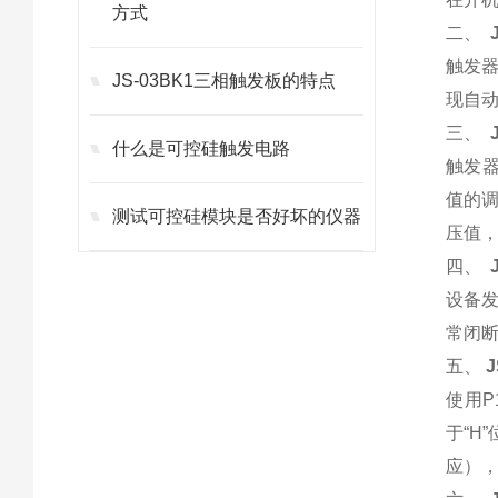
方式
二、
触发器
JS-03BK1三相触发板的特点
现自动
三、
什么是可控硅触发电路
触发器
值的调
测试可控硅模块是否好坏的仪器
压值
四、
设备
常闭
五、
J
使用P
于“H
应），