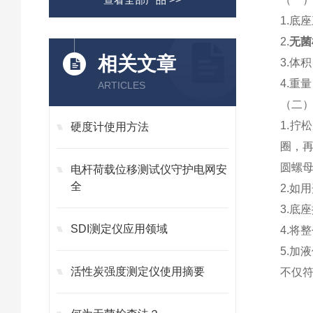
1.
底座
2.
无菌
相关文章
3.
体积：
4.
重量
ARTICLES
（二
1.
拧松
硬度计使用方法
圈，
圆螺
电杆荷载位移测试仪守护电网安
全
2.
如用
3.
底座
SDI测定仪应用领域
4.
将整
5.
加液
活性炭强度测定仪使用摘要
不仅符