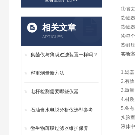
①
省
②
滤
相关文章
③
滤
④
每
ARTICLES
⑤
耐压
实验
集菌仪与薄膜过滤装置一样吗？
1
.滤器
容重测量新方法
2
.有效
3
.重
电杆检测需要哪些仪器
4
.材
5
.备有
石油含水电脱分析仪选型参考
实验室
液体
微生物薄膜过滤器维护保养