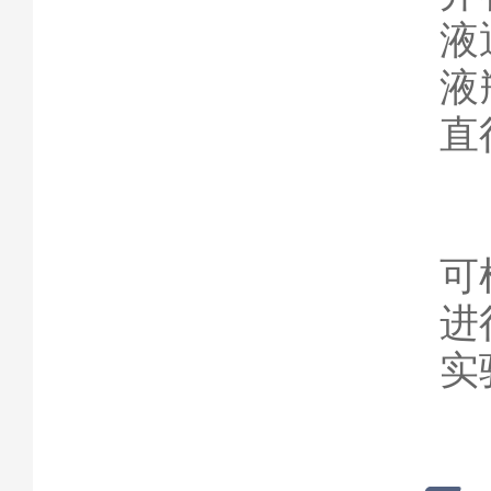
液
液
直
可
进
实