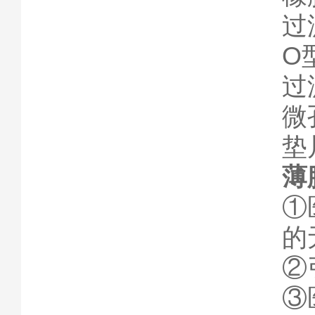
过
O
过
微
垫
薄
①
的
②
③