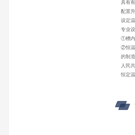
具有
配置
设定
专业
①
槽
②
恒
的制造
人民共
恒定