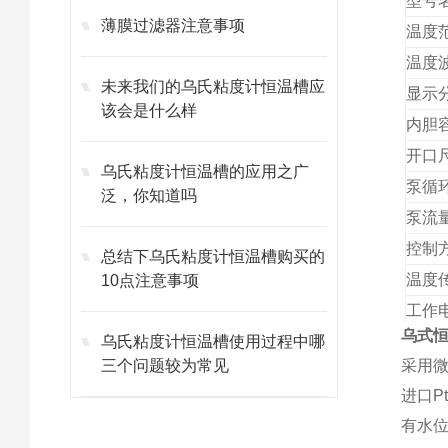
型号
薄膜过滤器注意事项
温度
温度
未来我们的乌氏粘度计恒温槽应
显示
该会是什么样
内胆容
开口尺
乌氏粘度计恒温槽的应用之广
泵循
泛，你知道吗
泵流量
控制
总结下乌氏粘度计恒温槽购买的
温度
10点注意事项
工作
乌式
乌氏粘度计恒温槽使用过程中哪
总功
三个问题较为常见
采用
外形
进口
P
有水