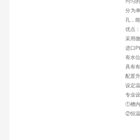
均匀
分为单
孔，
优点
采用
进口
P
有水
具有
配置
设定
专业
①
槽
②
恒