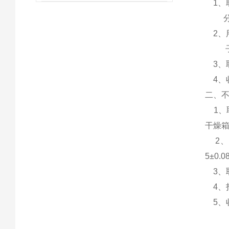
1、取
分5m
2、用
子，开
3、
4、
二、
1、取
干燥
2、
5±0.0
3、
4、打
5、