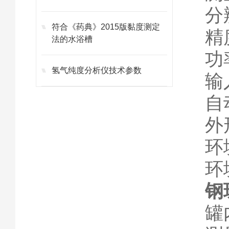
分
符合《药典》2015版黏度测定
精
法的水浴槽
功
氢气纯度分析仪技术参数
输
自
外
环
环
钢
罐