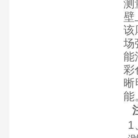
测
壁
该
场
能
彩
晰
能