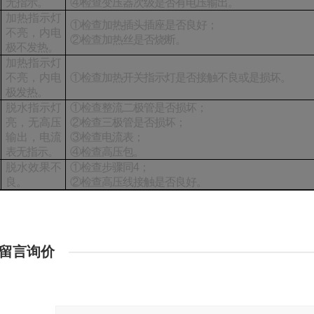
无指示。
④检查变压器次级是否有电压输出。
加热指示灯
①检查加热插头插座是否良好；
不亮，内电
②检查加热丝是否烧断。
极不发热。
加热指示灯
不亮，内电
①检查加热开关指示灯是否接触不良或是损坏。
极发热。
脱水指示灯
①检查整流二极管是否损坏；
亮，无高压
②检查三极管是否损坏；
输出，电流
③检查电流表；
表无指示。
④检查高压包。
脱水效果不
①检查步骤同
4
；
良。
②检查高压线接触是否良好。
留言询价