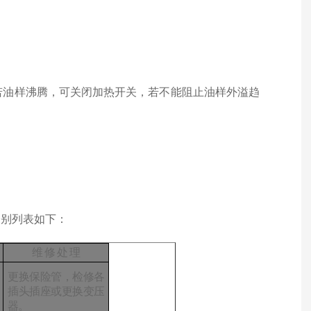
。
若油样沸腾，可关闭加热开关，若不能阻止油样外溢趋
分别列表如下：
维
修
处
理
更换保险管，检修各
插头插座或更换变压
器。