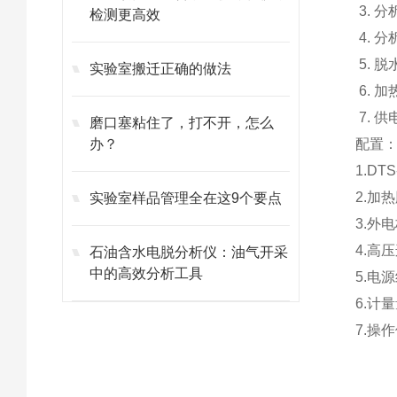
3.
分
检测更高效
4.
分
5.
脱
实验室搬迁正确的做法
6.
加
7.
供
磨口塞粘住了，打不开，怎么
办？
配置
1.DT
2.加
实验室样品管理全在这9个要点
3.外电
4.高
石油含水电脱分析仪：油气开采
中的高效分析工具
5.电
6.计量
7.操