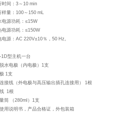
析时间：
3
～
10 min
析样量：
100
～
150 mL
水电源功耗：≤
15W
热电源功耗：≤
150W
电电源：
AC 220V
±
10
％，
50 Hz。
：
S-1D型主机一台
热脱水电极（内电极）1支
极 1支
压连接线（外电极与高压输出插孔连接用） 1根
源线 1根
量筒 （280ml）1支
作使用说明书，产品合格证，外包装箱