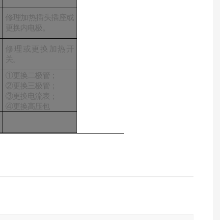
修理加热插头插座或
更换内电极。
修理或更换加热开
关。
①更换二极管；
②更换三极管；
③更换电流表；
④更换高压包