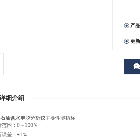
产
更
详细介绍
版石油含水电脱分析仪
主要性能指标
析范围：
0
～
100
％
析误差：±
1
％