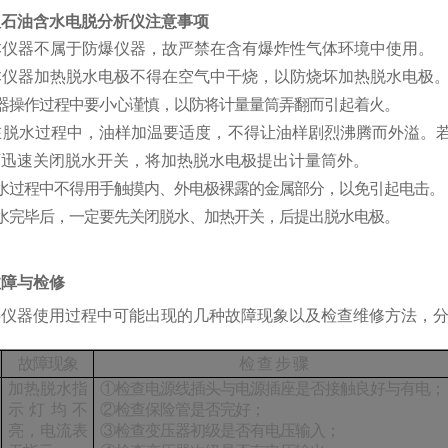
版石油含水电脱分析仪
注意事项
本仪器不属于防爆仪器，故严禁在含有爆炸性气体环境中使用。
本仪器加热脱水电极不得在空气中干烧，以防烧坏加热脱水电极
器操作过程中要小心谨慎，以防将计量量筒弄翻而引起着火。
在脱水过程中，油样加温要适度，不得让油样剧烈沸腾而外溢。
可迅速关闭脱水开关，将加热脱水电极提出计量筒外。
水过程中不得用手触摸内、外电极裸露的金属部分，以免引起电击。
水完毕后，一定要先关闭脱水、加热开关，后提出脱水电极。
故障与检修
将仪器使用过程中可能出现的几种故障现象以及检查维修方法，
故障现象
检
查
步
骤
加热脱水指
①检查电源线插头与电源插座是否接触良好与有电；
示灯均不
②检查保险管是否完好；
亮，电流表
③检查变压器初级是否有电压输入；