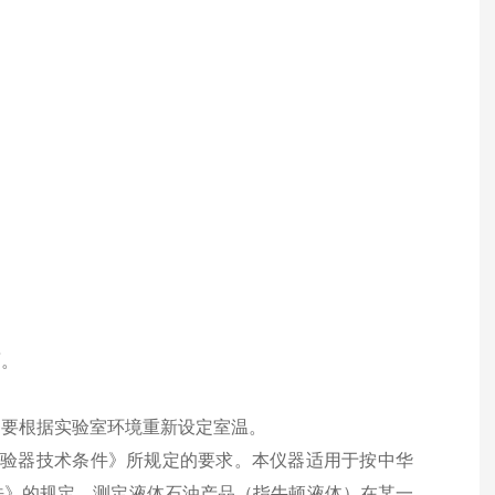
面。
户要根据实验室环境重新设定室温。
度试验器技术条件》所规定的要求。本仪器适用于按中华
算法》的规定，测定液体石油产品（指牛顿液体）在某一