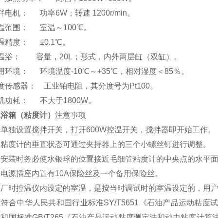
拌电机： 功率6W；转速 1200r/min。
温范围： 室温～100
℃
。
控温精度：
±
0.1
℃
。
温浴： 容量，20L；形式，内外两层缸（双缸）。
用环境： 环境温度-10℃
～+
35℃，相对湿度＜85％。
温度传感器：
工业铂电阻，其分度号为Pt100。
整机功耗：
不大于1800W。
水浴箱（粘度计）
注意事项
单独设置搅拌开关，打开600W控温开关，搅拌器即开始工作。
管粘度计的垂直状态可通过夹持器上的三个小螺丝钉进行调整。
计安装时务必使水银球的位置接近毛细管粘度计的中央点的水平
电源插座内置有10A保险丝及一个备用保险丝。
出厂时控温仪内设定的室温，是按当时调试时的室温设定的，用
符合中华人民共和国行业标准SY/T5651《石油产品运动粘
和国标准GB/T265《石油产品运动粘度测定法和动力粘度计