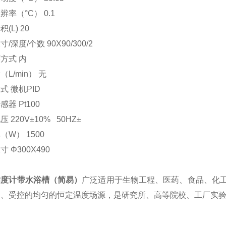
辨率（°C） 0.1
(L) 20
/深度/个数 90X90/300/2
方式 内
L/min） 无
式 微机PID
器 Pt100
 220V±10% 50HZ±
（W） 1500
 Φ300X490
粘度计带水浴槽（简易）
广泛适用于生物工程、医药、食品、化
的、受控的均匀的恒定温度场源，是研究所、高等院校、工厂实