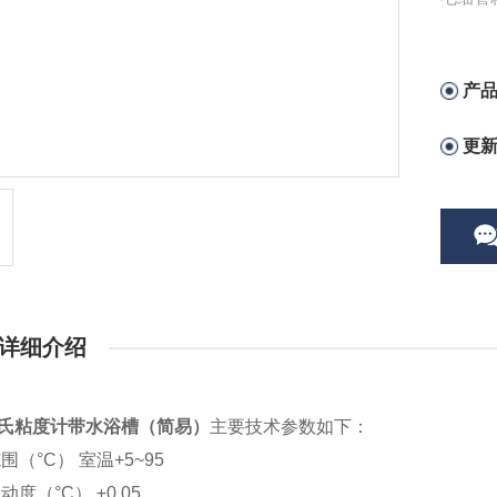
产
更
详细介绍
氏粘度计带水浴槽（简易）
主要技术参数如下：
围（°C） 室温+5~95
度（°C） ±0.05