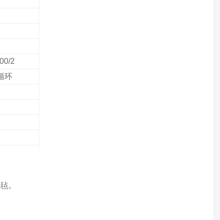
00/2
循环
毛毡。