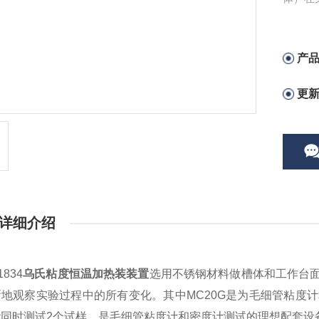
产
更
详细介绍
1834
乌氏粘度恒温加热装装置
选用不锈钢材料做槽体和工作台
晰地观察实验过程中的所有变化。其中
MC20G
是为毛细管粘度计
能同时测试
2
个试样，是毛细管粘度计和密度计测试的理想配套设