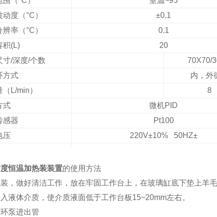
范围（°
C
）
室温
~95
波动度（°
C
）
±
0.1
分辨率（°
C
）
0.1
容积
(L)
20
尺寸
/
深度
/
个数
70X70/3
环方式
内，外
量（
L/min
）
8
方式
微机
PID
传感器
Pt100
电压
220V
±
10% 50HZ
±
率（
W
）
1200
尺寸
Φ
300X490
粘度恒温加热装装置
的使用方法
包装，做好清洁工作，放在牢固工作台上，在玻璃缸底下垫上羊
加入液体介质，使介质液面低于工作台板
15~20mm
左右。
循环泵进出管