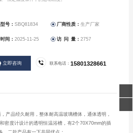
品型号：
SBQ81834
厂商性质：
生产厂家
新时间：
2025-11-25
访 问 量：
2757
15801328661
立即咨询
联系电话：
面，产品经久耐用，整体耐高温玻璃槽体，通体透明，
和密度计设计的透明恒温浴槽，有
2
个
70X70mm
的插
备。二款产品有一下共同优点：