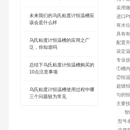
采用
未来我们的乌氏粘度计恒温槽应
进口
P
该会是什么样
有水
具有
乌氏粘度计恒温槽的应用之广
配置
泛，你知道吗
设定
专业
总结下乌氏粘度计恒温槽购买的
①
槽
10点注意事项
②
恒
超级
乌氏粘度计恒温槽使用过程中哪
匀的
三个问题较为常见
主要
智
型号