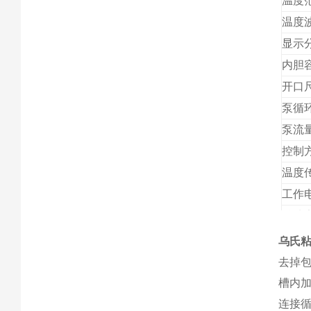
温度
温度
显示
内胆
开口
泵循
泵流
控制
温度
工作
总功
外形
乌氏
去掉
槽内
连接