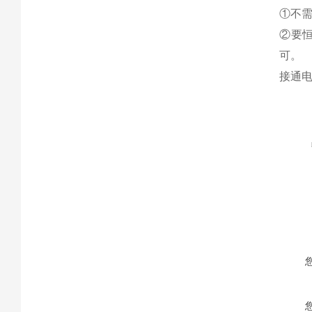
①
不需
②
要恒
可。
接通电