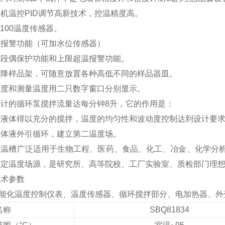
微机温控
PID
调节高新技术，控温精度高。
t100
温度传感器。
位报警功能（可加水位传感器）
有段偶保护功能和上限超温报警功能。
升降样品架，可随意放置各种高低不同的样品器皿。
温度和测量温度用二只数字窗口分别显示。
设计的循环泵搅拌流量达每分钟
8
升，它的作用是：
内液体得以充分的搅拌，温度的均匀性和波动度控制达到设计要
温体液外引循环，建立第二温度场。
恒温槽广泛适用于生物工程、医药、食品、化工、冶金、化学分
恒定温度场源，是研究所、高等院校、工厂实验室、质检部门理
技术参数
能化温度控制仪表、温度传感器、循环搅拌部分、电加热器、外
名称
SBQ81834