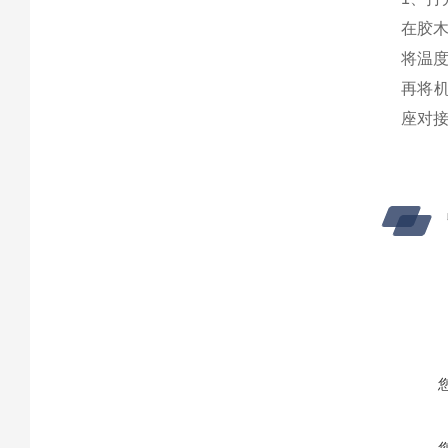
在胶
将温
再将
座对