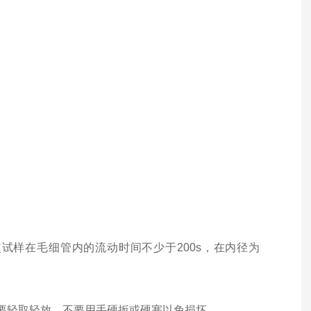
试样在毛细管内的流动时间不少于200s，在内径为
要轻取轻放，不要用手硬扳或硬塞以免损坏。