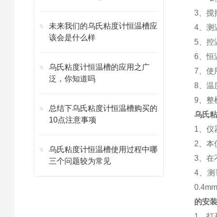
3、搅
未来我们的乌氏粘度计恒温槽应
4、测
该会是什么样
5、
6、恒
乌氏粘度计恒温槽的应用之广
7、
使
泛，你知道吗
8、
9、
总结下乌氏粘度计恒温槽购买的
乌氏
10点注意事项
1、
2、
乌氏粘度计恒温槽使用过程中哪
3、
三个问题较为常见
4、
0.4
的安
1、