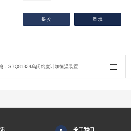
篇：
SBQ81834乌氏粘度计加恒温装置
资讯
关于我们
A