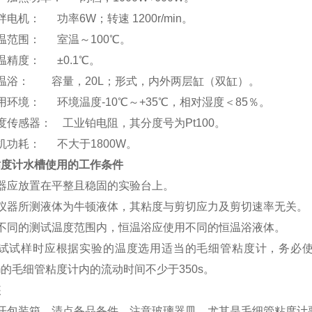
拌电机： 功率6W；转速 1200r/min。
温范围： 室温～100
℃
。
控温精度：
±
0.1
℃
。
温浴： 容量，20L；形式，内外两层缸（双缸）。
用环境： 环境温度-10℃
～+
35℃，相对湿度＜85％。
温度传感器：
工业铂电阻，其分度号为Pt100。
整机功耗：
不大于1800W。
粘度计水槽
使用的工作条件
仪器应放置在平整且稳固的实验台上。
本仪器所测液体为牛顿液体，其粘度与剪切应力及剪切速率无关。
在不同的测试温度范围内，恒温浴应使用不同的恒温浴液体。
测试试样时应根据实验的温度选用适当的毛细管粘度计，务必使
mm的毛细管粘度计内的流动时间不少于350s。
装
打开包装箱，清点备品备件，注意玻璃器皿、尤其是毛细管粘度计