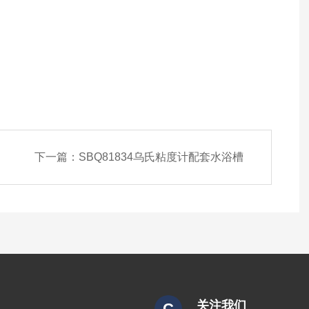
下一篇：
SBQ81834乌氏粘度计配套水浴槽
关注我们
C