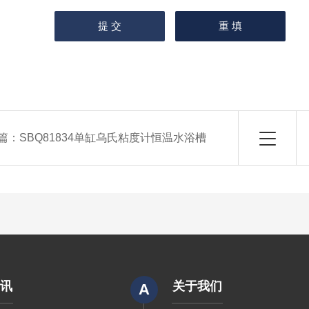
篇：
SBQ81834单缸乌氏粘度计恒温水浴槽
资讯
关于我们
A