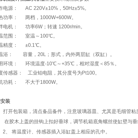
作电源： AC 220V±10%，50Hz±5%。
热功率： 两档，1000W+600W。
拌电机： 功率6W；转速 1200r/min。
温范围： 室温～100℃。
温精度： ±0.1℃。
温浴： 容量，20L；形式，内外两层缸（双缸）。
用环境： 环境温度-10℃～+35℃，相对湿度＜85％。
度传感器： 工业铂电阻，其分度号为Pt100。
机功耗： 不大于1800W。
的安装
1、打开包装箱，清点备品备件，注意玻璃器皿、尤其是毛细管粘
、
在胶木上盖的挂钩上扣好垂球，调节机箱底角螺丝使缸壁与垂
2、
将温度计、传感器插入浴缸盖上相应的孔中。