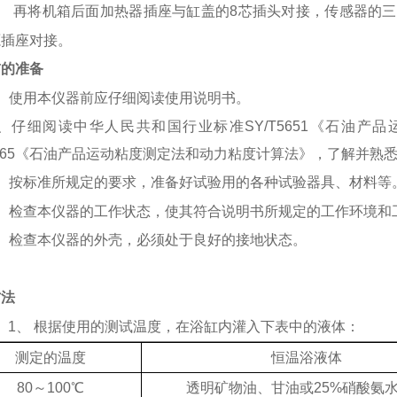
3、
再将机箱后面加热器插座与缸盖的
8芯插头对接，传感器的
源插座对接。
前的准备
1、使用本仪器前应仔细阅读使用说明书。
2、仔细阅读中华人民共和国行业标准SY/T5651《石油
T265《石油产品运动粘度测定法和动力粘度计算法》，了解并
3、按标准所规定的要求，准备好试验用的各种试验器具、材料等
4、检查本仪器的工作状态，使其符合说明书所规定的工作环境和
5、检查本仪器的外壳，必须处于良好的接地状态。
方法
1、
根据使用的测试温度，在浴缸内灌入下表中的液体：
测定的温度
恒温浴液体
80～100℃
透明矿物油、甘油或
25%硝酸氨